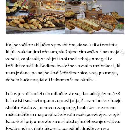
Naj poročilo zaključim s povabilom, da se tudi v tem letu,
kljub vsakdanjim težavam, skušajmo čim večkrat nasmejati,
zapeti, zaplesati, se objeti in si med seboj pomagati v
težkih trenutkih. Bodimo hvaležne za vsako malenkost, ki
nam je dana, pa naj bo to dišeča šmarnica, vonj po morju,
debela buča na njivi ali ledene rože na oknih….
Letos je volilno leto in odločile ste se, da nadaljujemo še 4
leta v isti sestavi organov upravljanja, če nam bo le zdravje
služilo. Hvala za ponovno zaupanje, hvala ker se z mano
rade družite in me podpirate. Hvala vsaki posebej za vse, ki
kakorkoli pripomorete za naš obstoj in delovanje društva.
Hvala našim prijateljicam iz sosednjih društev za vsa