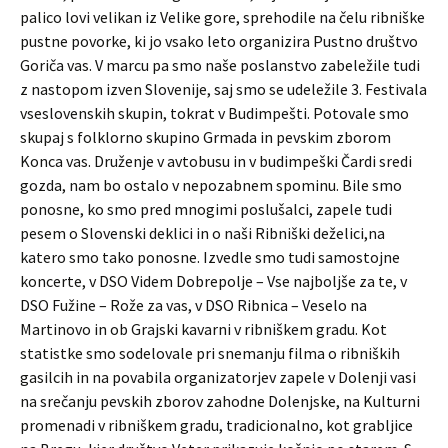
palico lovi velikan iz Velike gore, sprehodile na čelu ribniške
pustne povorke, ki jo vsako leto organizira Pustno društvo
Goriča vas. V marcu pa smo naše poslanstvo zabeležile tudi
z nastopom izven Slovenije, saj smo se udeležile 3. Festivala
vseslovenskih skupin, tokrat v Budimpešti. Potovale smo
skupaj s folklorno skupino Grmada in pevskim zborom
Konca vas. Druženje v avtobusu in v budimpeški Čardi sredi
gozda, nam bo ostalo v nepozabnem spominu. Bile smo
ponosne, ko smo pred mnogimi poslušalci, zapele tudi
pesem o Slovenski deklici in o naši Ribniški deželici,na
katero smo tako ponosne. Izvedle smo tudi samostojne
koncerte, v DSO Videm Dobrepolje – Vse najboljše za te, v
DSO Fužine – Rože za vas, v DSO Ribnica – Veselo na
Martinovo in ob Grajski kavarni v ribniškem gradu. Kot
statistke smo sodelovale pri snemanju filma o ribniških
gasilcih in na povabila organizatorjev zapele v Dolenji vasi
na srečanju pevskih zborov zahodne Dolenjske, na Kulturni
promenadi v ribniškem gradu, tradicionalno, kot grabljice