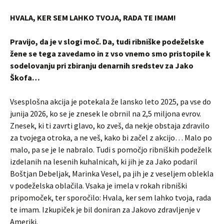
HVALA, KER SEM LAHKO TVOJA, RADA TE IMAM!
Pravijo, da je v slogi moč. Da, tudi ribniške podeželske
žene se tega zavedamo in z vso vnemo smo pristopile k
sodelovanju pri zbiranju denarnih sredstev za Jako
Škofa…
Vsesplošna akcija je potekala že lansko leto 2025, pa vse do
junija 2026, ko se je znesek le obrnil na 2,5 miljona evrov.
Znesek, ki ti zavrti glavo, ko zveš, da nekje obstaja zdravilo
za tvojega otroka, a ne veš, kako bi začel z akcijo… Malo po
malo, pa se je le nabralo. Tudi s pomočjo ribniških podeželk
izdelanih na lesenih kuhalnicah, ki jih je za Jako podaril
Boštjan Debeljak, Marinka Vesel, pa jih je z veseljem oblekla
v podeželska oblačila. Vsaka je imela v rokah ribniški
pripomoček, ter sporočilo: Hvala, ker sem lahko tvoja, rada
te imam. Izkupiček je bil doniran za Jakovo zdravljenje v
Ameriki.