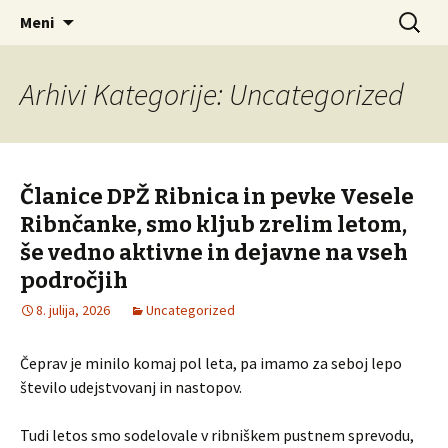
Društvo podeželskih žena Ribnica
Preskoči
Išči:
DPŽ – Ribnica
Meni
na
vsebino
Arhivi Kategorije: Uncategorized
Članice DPŽ Ribnica in pevke Vesele
Ribnčanke, smo kljub zrelim letom,
še vedno aktivne in dejavne na vseh
področjih
8. julija, 2026
Uncategorized
Čeprav je minilo komaj pol leta, pa imamo za seboj lepo
število udejstvovanj in nastopov.
Tudi letos smo sodelovale v ribniškem pustnem sprevodu,