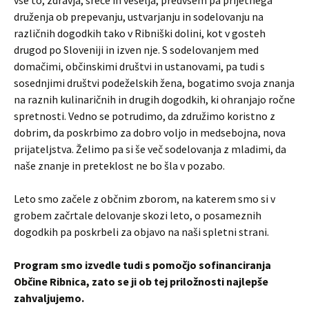
druženja ob prepevanju, ustvarjanju in sodelovanju na
različnih dogodkih tako v Ribniški dolini, kot v gosteh
drugod po Sloveniji in izven nje. S sodelovanjem med
domačimi, občinskimi društvi in ustanovami, pa tudi s
sosednjimi društvi podeželskih žena, bogatimo svoja znanja
na raznih kulinaričnih in drugih dogodkih, ki ohranjajo ročne
spretnosti. Vedno se potrudimo, da združimo koristno z
dobrim, da poskrbimo za dobro voljo in medsebojna, nova
prijateljstva. Želimo pa si še več sodelovanja z mladimi, da
naše znanje in preteklost ne bo šla v pozabo.
Leto smo začele z občnim zborom, na katerem smo si v
grobem začrtale delovanje skozi leto, o posameznih
dogodkih pa poskrbeli za objavo na naši spletni strani.
Program smo izvedle tudi s pomočjo sofinanciranja
Občine Ribnica, zato se ji ob tej priložnosti najlepše
zahvaljujemo.