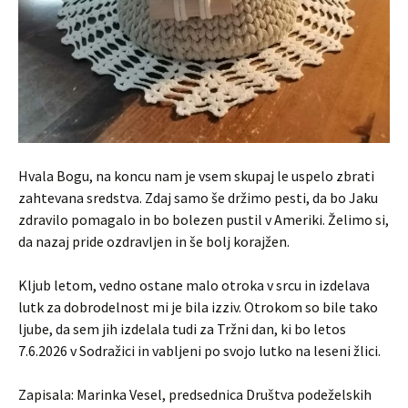
Hvala Bogu, na koncu nam je vsem skupaj le uspelo zbrati
zahtevana sredstva. Zdaj samo še držimo pesti, da bo Jaku
zdravilo pomagalo in bo bolezen pustil v Ameriki. Želimo si,
da nazaj pride ozdravljen in še bolj korajžen.
Kljub letom, vedno ostane malo otroka v srcu in izdelava
lutk za dobrodelnost mi je bila izziv. Otrokom so bile tako
ljube, da sem jih izdelala tudi za Tržni dan, ki bo letos
7.6.2026 v Sodražici in vabljeni po svojo lutko na leseni žlici.
Zapisala: Marinka Vesel, predsednica Društva podeželskih