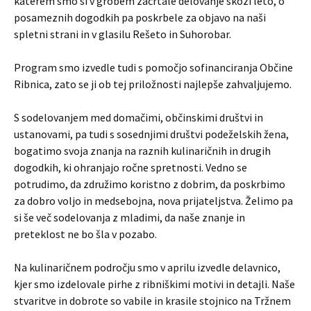
katerem smo si v grobem začrtale delovanje skozi leto, o
posameznih dogodkih pa poskrbele za objavo na naši
spletni strani in v glasilu Rešeto in Suhorobar.
Program smo izvedle tudi s pomočjo sofinanciranja Občine
Ribnica, zato se ji ob tej priložnosti najlepše zahvaljujemo.
S sodelovanjem med domačimi, občinskimi društvi in
ustanovami, pa tudi s sosednjimi društvi podeželskih žena,
bogatimo svoja znanja na raznih kulinaričnih in drugih
dogodkih, ki ohranjajo ročne spretnosti. Vedno se
potrudimo, da združimo koristno z dobrim, da poskrbimo
za dobro voljo in medsebojna, nova prijateljstva. Želimo pa
si še več sodelovanja z mladimi, da naše znanje in
preteklost ne bo šla v pozabo.
Na kulinaričnem področju smo v aprilu izvedle delavnico,
kjer smo izdelovale pirhe z ribniškimi motivi in detajli. Naše
stvaritve in dobrote so vabile in krasile stojnico na Tržnem