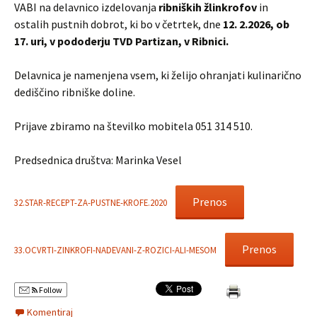
VABI na delavnico izdelovanja
ribniških žlinkrofov
in
ostalih pustnih dobrot, ki bo v četrtek, dne
12. 2.2026, ob
17. uri,
v pododerju TVD Partizan, v Ribnici.
Delavnica je namenjena vsem, ki želijo ohranjati kulinarično
dediščino ribniške doline.
Prijave zbiramo na številko mobitela 051 314 510.
Predsednica društva: Marinka Vesel
Prenos
32.STAR-RECEPT-ZA-PUSTNE-KROFE.2020
Prenos
33.OCVRTI-ZINKROFI-NADEVANI-Z-ROZICI-ALI-MESOM
Follow
Komentiraj