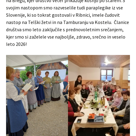
na Bregu, kjer društvo Veter prikazuje košnjo po starem. S
svojim nastopom smo razveselile tudi paraplegike iz vse
Slovenije, ki so tokrat gostovali v Ribnici, imele čudovit
nastop na Telški žetvi in na Tamburanju va Kostelu. Članice
društva smo leto zaključile s prednovoletnim srečanjem,
kjer smo si zaželele vse najboljše, zdravo, srečno in veselo
leto 2026!