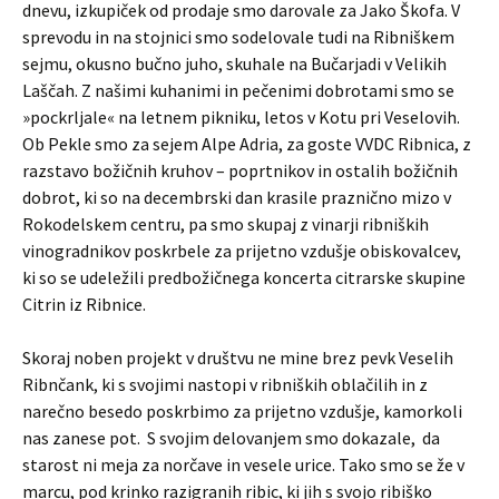
dnevu, izkupiček od prodaje smo darovale za Jako Škofa. V
sprevodu in na stojnici smo sodelovale tudi na Ribniškem
sejmu, okusno bučno juho, skuhale na Bučarjadi v Velikih
Laščah. Z našimi kuhanimi in pečenimi dobrotami smo se
»pockrljale« na letnem pikniku, letos v Kotu pri Veselovih.
Ob Pekle smo za sejem Alpe Adria, za goste VVDC Ribnica, z
razstavo božičnih kruhov – poprtnikov in ostalih božičnih
dobrot, ki so na decembrski dan krasile praznično mizo v
Rokodelskem centru, pa smo skupaj z vinarji ribniških
vinogradnikov poskrbele za prijetno vzdušje obiskovalcev,
ki so se udeležili predbožičnega koncerta citrarske skupine
Citrin iz Ribnice.
Skoraj noben projekt v društvu ne mine brez pevk Veselih
Ribnčank, ki s svojimi nastopi v ribniških oblačilih in z
narečno besedo poskrbimo za prijetno vzdušje, kamorkoli
nas zanese pot. S svojim delovanjem smo dokazale, da
starost ni meja za norčave in vesele urice. Tako smo se že v
marcu, pod krinko razigranih ribic, ki jih s svojo ribiško