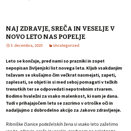
NAJ ZDRAVJE, SREČA IN VESELJE V
NOVO LETO NAS POPELJE
3. decembra, 2025
Uncategorized
Leto se končuje, pred nami so prazniki in zopet
nepopisan življenjski list novega leta. Kljub vsakdanjim
težavam se skušajmo čim večkrat nasmejati, zapeti,
zaplesati, se objeti in si med seboj pomagati v težkih
trenutkih ter se odpovedati nepotrebnim stvarem.
Bodimo hvaležni za vsako malenkost, ki nam je dana.
Tudi v prihajajočem letu se zazrimo v otroške oči in
nadaljujmo z dobrodelno akcijo za Jakovo zdravljenje.
Ribniške članice podeželskih žena si vsako leto zaželimo
vse to, zdravja, sreče in veselja, predvsem pa prijetnega