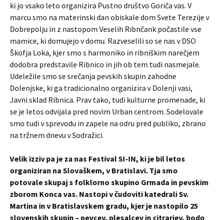
ki jo vsako leto organizira Pustno društvo Goriča vas. V
marcu smo na materinski dan obiskale dom Svete Terezije v
Dobrepolju in z nastopom Veselih Ribnčank počastile vse
mamice, ki domujejo v domu. Razveselili so se nas v DSO
Škofja Loka, kjer smo s harmoniko in ribniškim narečjem
dodobra predstavile Ribnico in jih ob tem tudi nasmejale.
Udeležile smo se srečanja pevskih skupin zahodne
Dolenjske, ki ga tradicionalno organizira v Dolenji vasi,
Javni sklad Ribnica. Prav tako, tudi kulturne promenade, ki
se je letos odvijala pred novim Urban centrom. Sodelovale
smo tudi v sprevodu in zapele na odru pred publiko, zbrano
na tržnem dnevu v Sodražici.
Velik izziv pa je za nas Festival SI-IN, ki je bil letos
organiziran na Slovaškem, v Bratislavi. Tja smo
potovale skupaj s folklorno skupino Grmada in pevskim
zborom Konca vas. Nastopi v čudoviti katedrali Sv.
Martina in v Bratislavskem gradu, kjer je nastopilo 25
slovenskih skupin – pevcev, plesalcev in citrarjev, bodo