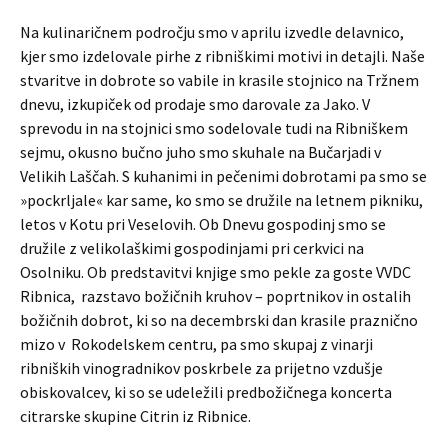
Na kulinaričnem področju smo v aprilu izvedle delavnico,
kjer smo izdelovale pirhe z ribniškimi motivi in detajli. Naše
stvaritve in dobrote so vabile in krasile stojnico na Tržnem
dnevu, izkupiček od prodaje smo darovale za Jako. V
sprevodu in na stojnici smo sodelovale tudi na Ribniškem
sejmu, okusno bučno juho smo skuhale na Bučarjadi v
Velikih Laščah. S kuhanimi in pečenimi dobrotami pa smo se
»pockrljale« kar same, ko smo se družile na letnem pikniku,
letos v Kotu pri Veselovih. Ob Dnevu gospodinj smo se
družile z velikolaškimi gospodinjami pri cerkvici na
Osolniku. Ob predstavitvi knjige smo pekle za goste VVDC
Ribnica, razstavo božičnih kruhov – poprtnikov in ostalih
božičnih dobrot, ki so na decembrski dan krasile praznično
mizo v Rokodelskem centru, pa smo skupaj z vinarji
ribniških vinogradnikov poskrbele za prijetno vzdušje
obiskovalcev, ki so se udeležili predbožičnega koncerta
citrarske skupine Citrin iz Ribnice.