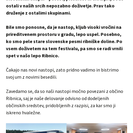
ostali v naših srcih nepozabno doživetje. Prav tako
druženje z ostalimi skupinami.
Bile smo ponosne, da je nastop, kljub visoki vročini na
prireditvenem prostoru v gradu, lepo uspel. Posebno,
ko smo pele stare slovenske pesmi ribniške doline. Po
vsem doživetem na tem festivalu, pa smo se radi vrnili
spet v našo lepo Ribnico.
Čakajo nas novi nastopi, zato pridno vadimo in bistrimo
svoj um z novimi besedili.
Zavedamo se, da so naši nastopi močno povezani z občino
Ribnica, saj je naše delovanje odvisno od dodeljenih
občinskih sredstev, pridobljenih z razpisi, za kar smo ji
iskreno hvaležne.