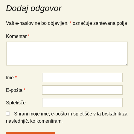
po
Dodaj odgovor
prispevkih
Vaš e-naslov ne bo objavljen.
*
označuje zahtevana polja
Komentar
*
Ime
*
E-pošta
*
Spletišče
Shrani moje ime, e-pošto in spletišče v ta brskalnik za
naslednjič, ko komentiram.