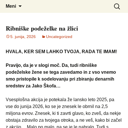
Društvo podeželskih žena Ribnica
DPŽ – Ribnica
Preskoči
Išči:
Meni
na
vsebino
Ribniške podeželke na žlici
5. junija, 2026
Uncategorized
HVALA, KER SEM LAHKO TVOJA, RADA TE IMAM!
Pravijo, da je v slogi moč. Da, tudi ribniške
podeželske žene se tega zavedamo in z vso vnemo
smo pristopile k sodelovanju pri zbiranju denarnih
sredstev za Jako Škofa…
Vsesplošna akcija je potekala že lansko leto 2025, pa
vse do junija 2026, ko se je znesek le obrnil na 2,5
miljona evrov. Znesek, ki ti zavrti glavo, ko zveš, da nekje
obstaja zdravilo za tvojega otroka, a ne veš, kako bi začel
z akcijo… Malo po malo, pa se je le nabralo. Tudi s