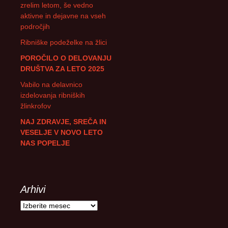
zrelim letom, še vedno
aktivne in dejavne na vseh
področjih
Ribniške podeželke na žlici
POROČILO O DELOVANJU
DRUŠTVA ZA LETO 2025
Vabilo na delavnico
izdelovanja ribniških
žlinkrofov
NAJ ZDRAVJE, SREČA IN
VESELJE V NOVO LETO
NAS POPELJE
Arhivi
Arhivi