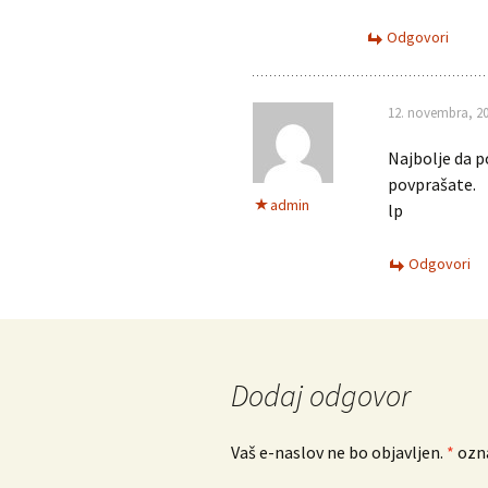
Odgovori
12. novembra, 20
Najbolje da p
povprašate.
admin
lp
Odgovori
Dodaj odgovor
Vaš e-naslov ne bo objavljen.
*
ozna