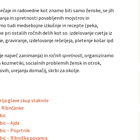
ečaje in radovedne kot znamo biti samo ženske, se jih
Druženja – praznovanja
nja in spretnosti povabljenih mojstrov in
amo tudi medsebojne izkušnje in recepte (peka,
e pri ostalih ročnih delih kot so izdelovanje cvetja iz
e, graviranje, izdelovanje rešeljeja, pletenje košar ipd.
je največ zanimanja) in
ročnih spretnosti
, organiziramo
n kozmetiki, socialnih problemih žensk in otrok,
tovih, urejanju domačij, skrbi za okolje.
ja glave skup staknile
o Ribnčanke
bic
ic – Ajda
bic – Poprtnik
ic – Ribniška povanca