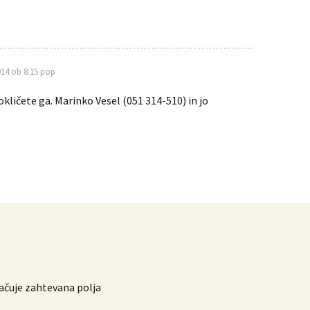
14 ob 8:15 pop
okličete ga. Marinko Vesel (051 314-510) in jo
čuje zahtevana polja