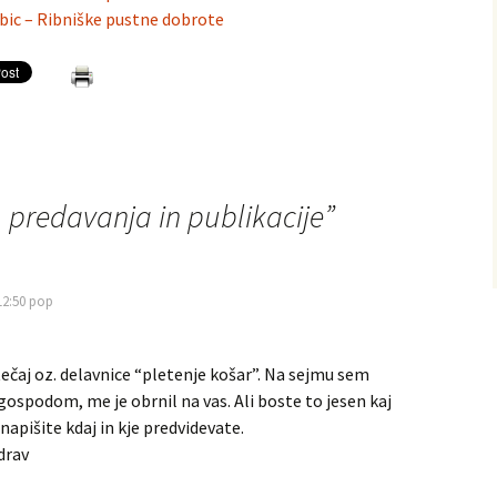
ic – Ribniške pustne dobrote
, predavanja in publikacije
”
12:50 pop
čaj oz. delavnice “pletenje košar”. Na sejmu sem
gospodom, me je obrnil na vas. Ali boste to jesen kaj
, napišite kdaj in kje predvidevate.
drav