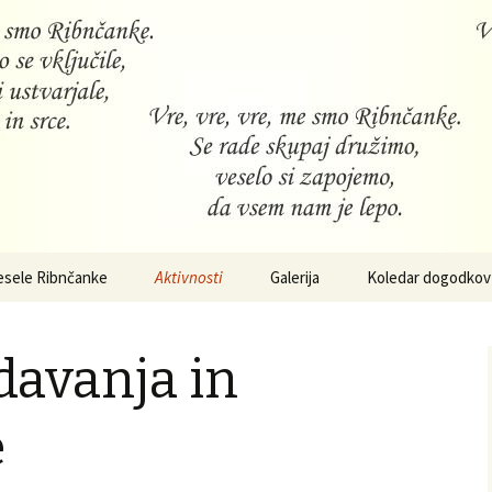
ca
nica
esele Ribnčanke
Aktivnosti
Galerija
Koledar dogodkov
Razstave
edavanja in
Tečaji, predavanja in
publikacije
e
Srečanja in gostovanja
Koncerti