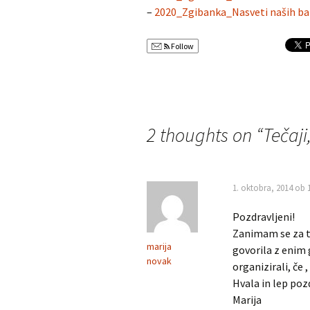
–
2020_Zgibanka_Nasveti naših bab
Follow
2 thoughts on “
Tečaji
1. oktobra, 2014 ob 
Pozdravljeni!
Zanimam se za te
marija
govorila z enim 
novak
organizirali, če 
Hvala in lep poz
Marija