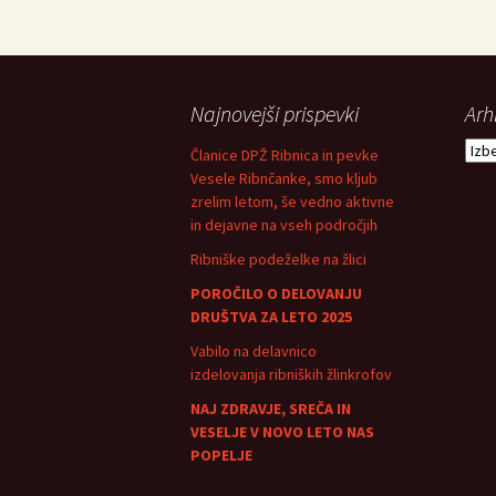
Najnovejši prispevki
Arhi
Arhiv
Članice DPŽ Ribnica in pevke
Vesele Ribnčanke, smo kljub
zrelim letom, še vedno aktivne
in dejavne na vseh področjih
Ribniške podeželke na žlici
POROČILO O DELOVANJU
DRUŠTVA ZA LETO 2025
Vabilo na delavnico
izdelovanja ribniških žlinkrofov
NAJ ZDRAVJE, SREČA IN
VESELJE V NOVO LETO NAS
POPELJE