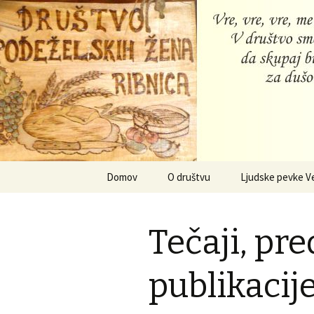
Društvo podeželskih žena Ribni
DPŽ – Rib
Preskoči
Domov
O društvu
Ljudske pevke V
na
vsebino
Tečaji, pr
publikacij