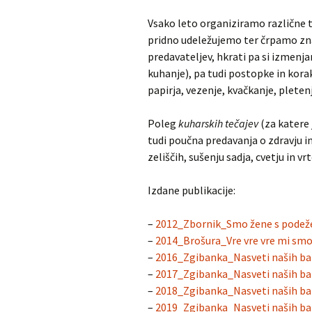
Vsako leto organiziramo različne t
pridno udeležujemo ter črpamo zna
predavateljev, hkrati pa si izmenj
kuhanje), pa tudi postopke in korak
papirja, vezenje, kvačkanje, pletenj
Poleg
kuharskih tečajev
(za katere 
tudi poučna predavanja o zdravju i
zeliščih, sušenju sadja, cvetju in vr
Izdane publikacije:
–
2012_Zbornik_Smo žene s podežel
–
2014_Brošura_Vre vre vre mi sm
–
2016_Zgibanka_Nasveti naših ba
–
2017_Zgibanka_Nasveti naših bab
–
2018_Zgibanka_Nasveti naših ba
–
2019_Zgibanka_Nasveti naših bab