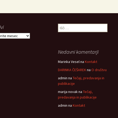
vi
Išči:
i
Nedavni komentarji
Marinka Vesel
na
Kontakt
DARINKA ČEŠAREK
na
O društvu
admin
na
Tečaji, predavanja in
publikacije
marija novak
na
Tečaji,
predavanja in publikacije
admin
na
Kontakt