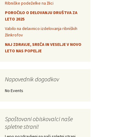
Ribniške podeželke na žlici
POROČILO O DELOVANJU DRUŠTVA ZA
LETO 2025
Vabilo na delavnico izdelovanja ribniških
žlinkrofov
NAJ ZDRAVJE, SREČA IN VESELJE V NOVO
LETO NAS POPELJE
Napovednik dogodkov
No Events
Spoštovani obiskovalci naše
spletne strani!
Lepo pozdravljeni na naši spletni strani.