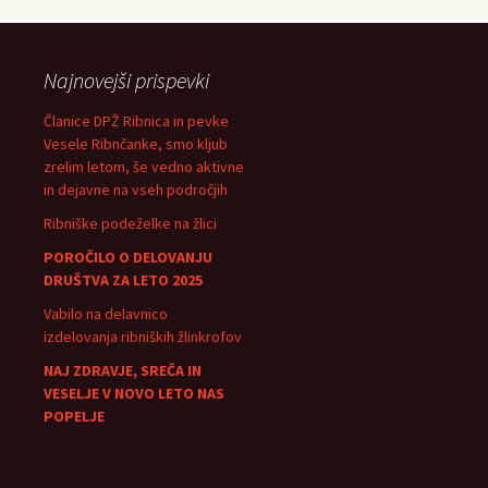
Najnovejši prispevki
Članice DPŽ Ribnica in pevke
Vesele Ribnčanke, smo kljub
zrelim letom, še vedno aktivne
in dejavne na vseh področjih
Ribniške podeželke na žlici
POROČILO O DELOVANJU
DRUŠTVA ZA LETO 2025
Vabilo na delavnico
izdelovanja ribniških žlinkrofov
NAJ ZDRAVJE, SREČA IN
VESELJE V NOVO LETO NAS
POPELJE