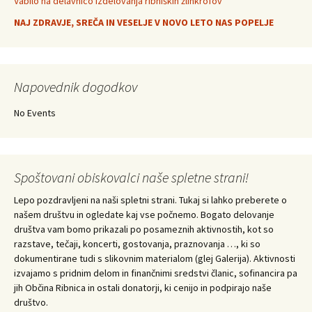
Vabilo na delavnico izdelovanja ribniških žlinkrofov
NAJ ZDRAVJE, SREČA IN VESELJE V NOVO LETO NAS POPELJE
Napovednik dogodkov
No Events
Spoštovani obiskovalci naše spletne strani!
Lepo pozdravljeni na naši spletni strani. Tukaj si lahko preberete o
našem društvu in ogledate kaj vse počnemo. Bogato delovanje
društva vam bomo prikazali po posameznih aktivnostih, kot so
razstave, tečaji, koncerti, gostovanja, praznovanja …, ki so
dokumentirane tudi s slikovnim materialom (glej Galerija). Aktivnosti
izvajamo s pridnim delom in finančnimi sredstvi članic, sofinancira pa
jih Občina Ribnica in ostali donatorji, ki cenijo in podpirajo naše
društvo.