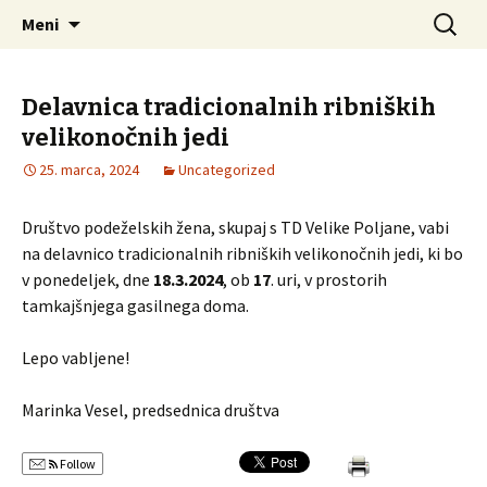
Društvo podeželskih žena Ribnica
Preskoči
Išči:
DPŽ – Ribnica
Meni
na
vsebino
Delavnica tradicionalnih ribniških
velikonočnih jedi
25. marca, 2024
Uncategorized
Društvo podeželskih žena, skupaj s TD Velike Poljane, vabi
na delavnico tradicionalnih ribniških velikonočnih jedi, ki bo
v ponedeljek, dne
18.3.2024
, ob
17
. uri, v prostorih
tamkajšnjega gasilnega doma.
Lepo vabljene!
Marinka Vesel, predsednica društva
Follow