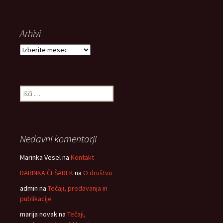
Arhivi
Arhivi
Išči:
Nedavni komentarji
Marinka Vesel
na
Kontakt
DARINKA ČEŠAREK
na
O društvu
admin
na
Tečaji, predavanja in
publikacije
marija novak
na
Tečaji,