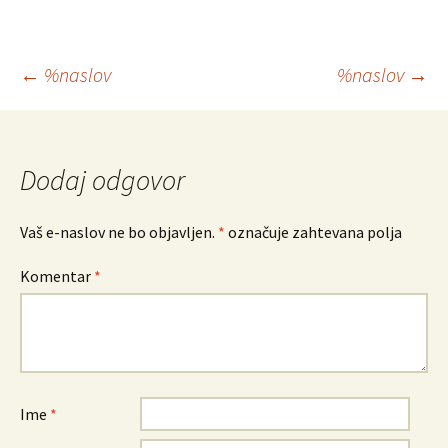
Krmarjenje
←
%naslov
%naslov
→
po
Dodaj odgovor
prispevkih
Vaš e-naslov ne bo objavljen.
*
označuje zahtevana polja
Komentar
*
Ime
*