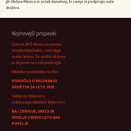
jih Občina Ribnica in ostali donatorji, ki cenijo in podpirajo naše
društvo.
Najnovejši prispevki
Članice DPŽ Ribnica in pevke
Vesele Ribnčanke, smo kljub
zrelim letom, še vedno aktivne
in dejavne na vseh področjih
Ribniške podeželke na žlici
POROČILO O DELOVANJU
DRUŠTVA ZA LETO 2025
Vabilo na delavnico
izdelovanja ribniških žlinkrofov
NAJ ZDRAVJE, SREČA IN
VESELJE V NOVO LETO NAS
POPELJE