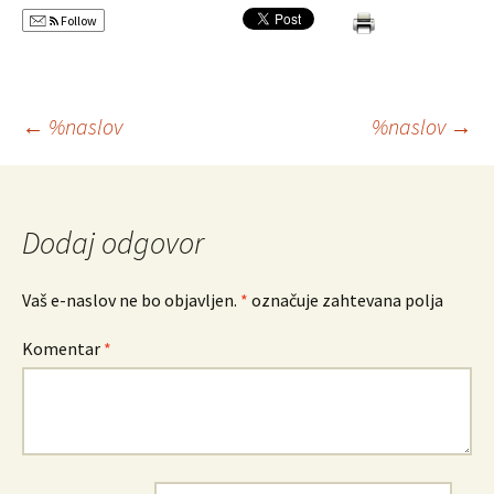
Follow
Krmarjenje
←
%naslov
%naslov
→
po
Dodaj odgovor
prispevkih
Vaš e-naslov ne bo objavljen.
*
označuje zahtevana polja
Komentar
*