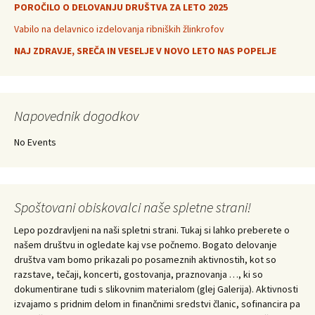
POROČILO O DELOVANJU DRUŠTVA ZA LETO 2025
Vabilo na delavnico izdelovanja ribniških žlinkrofov
NAJ ZDRAVJE, SREČA IN VESELJE V NOVO LETO NAS POPELJE
Napovednik dogodkov
No Events
Spoštovani obiskovalci naše spletne strani!
Lepo pozdravljeni na naši spletni strani. Tukaj si lahko preberete o
našem društvu in ogledate kaj vse počnemo. Bogato delovanje
društva vam bomo prikazali po posameznih aktivnostih, kot so
razstave, tečaji, koncerti, gostovanja, praznovanja …, ki so
dokumentirane tudi s slikovnim materialom (glej Galerija). Aktivnosti
izvajamo s pridnim delom in finančnimi sredstvi članic, sofinancira pa