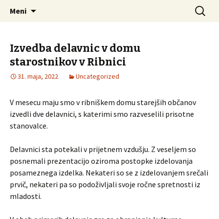
Društvo podeželskih žena Ribnica
Preskoči
Išči:
DPŽ – Ribnica
Meni
na
vsebino
Izvedba delavnic v domu
starostnikov v Ribnici
31. maja, 2022
Uncategorized
V mesecu maju smo v ribniškem domu starejših občanov
izvedli dve delavnici, s katerimi smo razveselili prisotne
stanovalce.
Delavnici sta potekali v prijetnem vzdušju. Z veseljem so
posnemali prezentacijo oziroma postopke izdelovanja
posameznega izdelka. Nekateri so se z izdelovanjem srečali
prvič, nekateri pa so podoživljali svoje ročne spretnosti iz
mladosti.