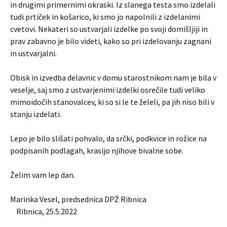
in drugimi primernimi okraski. Iz slanega testa smo izdelali
tudi prtiček in košarico, ki smo jo napolnili z izdelanimi
cvetovi. Nekateri so ustvarjali izdelke po svoji domišljiji in
prav zabavno je bilo videti, kako so pri izdelovanju zagnani
in ustvarjalni.
Obisk in izvedba delavnic v domu starostnikom nam je bila v
veselje, saj smo z ustvarjenimi izdelki osrečile tudi veliko
mimoidočih stanovalcev, ki so si le te želeli, pa jih niso bili v
stanju izdelati.
Lepo je bilo slišati pohvalo, da srčki, podkvice in rožice na
podpisanih podlagah, krasijo njihove bivalne sobe.
Želim vam lep dan.
Marinka Vesel, predsednica DPŽ Ribnica
Ribnica, 25.5.2022