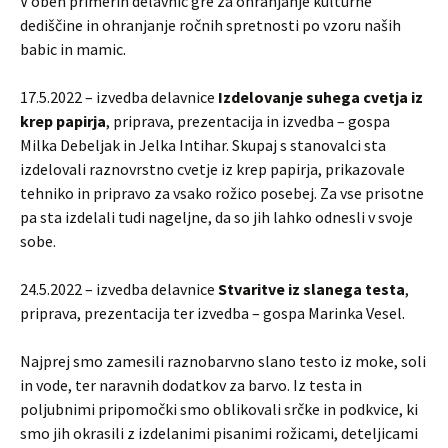
V obeh primerih delavnic gre za ohranjanje kulturne
dediščine in ohranjanje ročnih spretnosti po vzoru naših
babic in mamic.
17.5.2022 – izvedba delavnice
Izdelovanje suhega cvetja iz
krep papirja
, priprava, prezentacija in izvedba – gospa
Milka Debeljak in Jelka Intihar. Skupaj s stanovalci sta
izdelovali raznovrstno cvetje iz krep papirja, prikazovale
tehniko in pripravo za vsako rožico posebej. Za vse prisotne
pa sta izdelali tudi nageljne, da so jih lahko odnesli v svoje
sobe.
24.5.2022 – izvedba delavnice
Stvaritve iz slanega testa
,
priprava, prezentacija ter izvedba – gospa Marinka Vesel.
Najprej smo zamesili raznobarvno slano testo iz moke, soli
in vode, ter naravnih dodatkov za barvo. Iz testa in
poljubnimi pripomočki smo oblikovali srčke in podkvice, ki
smo jih okrasili z izdelanimi pisanimi rožicami, deteljicami