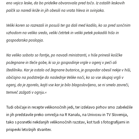
eno vejico leske, da bo pridelke obvarovala pred točo. Iz ostalih leskovih
palčk so naredi križe in jih obesili na vrata hleva in svinjaka.
Veliki koren so razrezali in posuši ter ga dali med kadilo, ko so pred sončnim
vzhodom na veliko sredo, veliki četrtek in veliki petek pokadili hišo in
gospodarska poslopja.
Na veliko soboto so fantje, po navadi ministranti, v hiše prinesli koščke
požegnane in tleče gobe, ki so jo gospodinje vrgle v ogenj v peči ali
štedilniku. Kar je ostalo od žegnane butarice, je gospodar obesil nekje v hiši,
običajno na podstrešje do naslednje Velike noči, ko so vse skupaj vrgli v
ogenj, da je zgorelo, kajti vse kar je bilo blagoslovljeno, se ni smelo zavreči,
temveč zažgati v ognju.«
Tudi običaje in recepte velikonočnih jedi, ter izdelavo pirhov smo zabeležile
in jih predstavile preko omrežja na R Kanalu, na Univoxu in TV Slovenija,
tako s posnetki nekdanjih velikonočnih razstav, kot tudi s fotografijami in
prispevki letošnjih stvaritev.