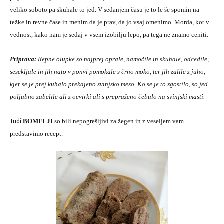
veliko soboto pa skuhale to jed. V sedanjem času je to le še spomin na
težke in revne čase in menim da je prav, da jo vsaj omenimo. Morda, kot v
vednost, kako nam je sedaj v vsem izobilju lepo, pa tega ne znamo ceniti.
Priprava:
Repne olupke so najprej oprale, namočile in skuhale, odcedile,
sesekljale in jih nato v ponvi pomokale s črno moko, ter jih zalile z juho,
kjer se je prej kuhalo prekajeno svinjsko meso. Ko se je to zgostilo, so jed
poljubno zabelile ali z ocvirki ali s prepraženo čebulo na svinjski masti.
Tudi
BOMFLJI
so bili nepogrešljivi za žegen in z veseljem vam
predstavimo recept.