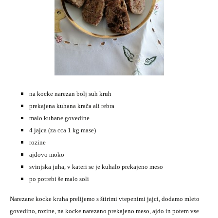
na kocke narezan bolj suh kruh
prekajena kuhana krača ali rebra
malo kuhane govedine
4 jajca (za cca 1 kg mase)
rozine
ajdovo moko
svinjska juha, v kateri se je kuhalo prekajeno meso
po potrebi še malo soli
Narezane kocke kruha prelijemo s štirimi vtepenimi jajci, dodamo mleto
govedino, rozine, na kocke narezano prekajeno meso, ajdo in potem vse