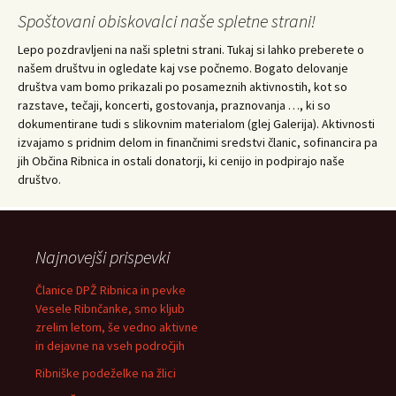
Spoštovani obiskovalci naše spletne strani!
Lepo pozdravljeni na naši spletni strani. Tukaj si lahko preberete o
našem društvu in ogledate kaj vse počnemo. Bogato delovanje
društva vam bomo prikazali po posameznih aktivnostih, kot so
razstave, tečaji, koncerti, gostovanja, praznovanja …, ki so
dokumentirane tudi s slikovnim materialom (glej Galerija). Aktivnosti
izvajamo s pridnim delom in finančnimi sredstvi članic, sofinancira pa
jih Občina Ribnica in ostali donatorji, ki cenijo in podpirajo naše
društvo.
Najnovejši prispevki
Članice DPŽ Ribnica in pevke
Vesele Ribnčanke, smo kljub
zrelim letom, še vedno aktivne
in dejavne na vseh področjih
Ribniške podeželke na žlici