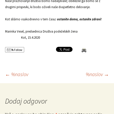
Naše praznovanje društva bomo nadaljevale; obeležile ga bomo še z
drugimi prispevki, ki bodo oživeli naše dvajsetletno delovanje.
Kot slišimo vsakodnevno v tem času
: ostanite doma, ostanite zdravi!
Marinka Vesel,
predsednica Društva podeželskih žena
Kot, 15.4.2020
Follow
Krmarjenje
←
%naslov
%naslov
→
po
Dodaj odgovor
prispevkih