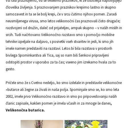
Vsi radi praznujemo, vsi se veselimo praznikov, ki že tisočletja napolnjujejo
človeška življenja. S praznovanjem praznikov krepimo lastno in skupno
samozavest in ta se še bolj krepi, če v srcu čutimo njihov pomen. Zaradi
neusmiljenega virusa, smo letos velikonočni čas praznovali čisto drugače;
razdvojeni od družin, daleč od prijateljev, ampak skupno – v naših mislih in
srcih. Tudi načrtovano Velikonočno razstavo smo s pomočjo mobilne
tehnike izpeljale na daljavo, s posnetki vseh stvaritev in jedi, ki smo jih
imele namen predstaviti na razstavi. Letos bi bila razstava v prostorih
bivšega Spominkarstva ali Tica, saj so nam bili Šenkovi pripravljeni
odstopiti prostor v uporabo za ta čas; vseeno jim izrekamo hvala za to
gesto.
Pričele smo že s Cvetno nedeljo, ko smo izdelale in predstavile velikonočne
»butarce ali žegne za živali in naša polja. Spominjale smo se, ko smo leta
2002, imele prvo Velikonočno razstavo in smo po pripovedovanju naših
članic zapisale, kakšen pomen je imela včasih in za mnoge še danes
,
Velikonočna butarica.