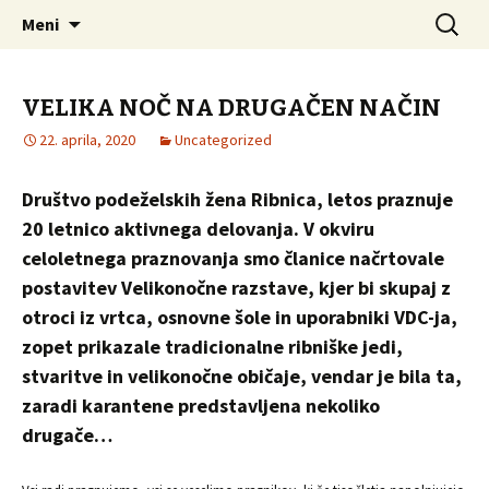
Društvo podeželskih žena Ribnica
Preskoči
Išči:
DPŽ – Ribnica
Meni
na
vsebino
VELIKA NOČ NA DRUGAČEN NAČIN
22. aprila, 2020
Uncategorized
Društvo podeželskih žena Ribnica, letos praznuje
20 letnico aktivnega delovanja. V okviru
celoletnega praznovanja smo članice načrtovale
postavitev Velikonočne razstave, kjer bi skupaj z
otroci iz vrtca, osnovne šole in uporabniki VDC-ja,
zopet prikazale tradicionalne ribniške jedi,
stvaritve in velikonočne običaje, vendar je bila ta,
zaradi karantene predstavljena nekoliko
drugače…