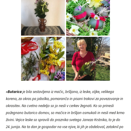
»Butarica
je bila sestavljena iz mačic, bršljana, iz leske, oljke, velikega
korena, za okras pa jabolka, pomaranča in pisani trakovi za povezovanje in
okrasitev. Na cvetno nedeljo so jo nesli v cerkev žegnati. Ko so prinesli
požegnano butarico domov, so mačice in bršljan osmukali in nesli med krmo
živini. Vejice leske so spravili do praznika svetega Janeza Krstnika, to je do
24. junija. Na ta dan je gospodar na vse njive, ki jih je obdeloval, zataknil po