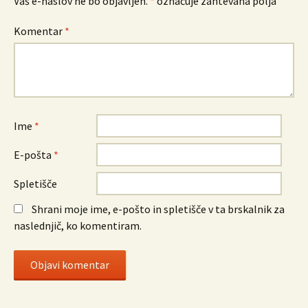
Vaš e-naslov ne bo objavljen.
*
označuje zahtevana polja
Komentar
*
Ime
*
E-pošta
*
Spletišče
Shrani moje ime, e-pošto in spletišče v ta brskalnik za
naslednjič, ko komentiram.