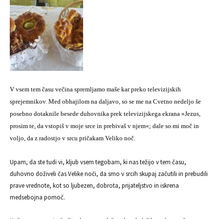
V vsem tem času večina spremljamo maše kar preko televizijskih
sprejemnikov. Med obhajilom na daljavo, so se me na Cvetno nedeljo še
posebno dotaknile besede duhovnika p
rek televizijskega ekrana »Jezus,
prosim te, da vstopiš v moje srce in prebivaš v njem«; dale so mi moč in
voljo, da z radostjo v srcu pričakam Veliko noč.
Upam, da ste tudi vi, kljub vsem tegobam, ki nas težijo v tem času,
duhovno doživeli čas Velike noči, da smo v srcih skupaj začutili in prebudili
prave vrednote, kot so ljubezen, dobrota, prijateljstvo in iskrena
medsebojna pomoč.